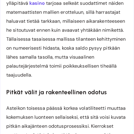
ylläpitävä
kasino
tarjoaa selkeät suodattimet näiden
matemaattisten mallien erotteluun, sillä harrastajat
haluavat tietää tarkkaan, millaiseen aikarakenteeseen
he sitoutuvat ennen kuin avaavat yhtäkään nimikettä.
Tällaisessa tasaisessa mallissa tilanteen kehittyminen
on numeerisesti hidasta, koska saldo pysyy pitkään
lähes samalla tasolla, mutta visuaalinen
palautejärjestelmä toimii poikkeuksellisen tiheällä
taajuudella.
Pitkät välit ja rakenteellinen odotus
Asteikon toisessa päässä korkea volatiliteetti muuttaa
kokemuksen luonteen sellaiseksi, että sitä voisi kuvata
pitkän aikajänteen odotusprosessiksi. Kierrokset