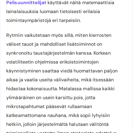
Pelisuunnittelijat
käyttävät näitä matemaattisia
lainalaisuuksia luomaan tietoisesti erilaisia
toimintaympäristöjä eri tarpeisiin.
Rytmiin vaikutetaan myös sillä, miten kierrosten
väliset tauot ja mahdolliset lisätoiminnot on
synkronoitu taustajärjestelmän kanssa. Korkean
volatiliteetin ohjelmissa erikoistoimintojen
käynnistyminen saattaa viedä huomattavan paljon
aikaa ja vaatia useita välivaiheita, mikä itsessään
hidastaa kokonaisuutta. Matalassa mallissa kaikki
ylimääräinen on usein karsittu pois, jotta
mikrotapahtumat pääsevät rullaamaan
katkeamattomana nauhana, mikä sopii lyhyisiin
hetkiin, jolloin järjestelmältä halutaan välitöntä