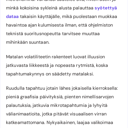
minkä kokoisina sykleinä alusta palauttaa
syötettyä
dataa
takaisin käyttäjälle, mikä puolestaan muokkaa
havaintoa ajan kulumisesta ilman, että ohjelmiston
teknistä suoritusnopeutta tarvitsee muuttaa
mihinkään suuntaan.
Matalan volatiliteetin rakenteet luovat illuusion
jatkuvasta liikkeestä ja nopeasta rytmistä, koska
tapahtumakynnys on säädetty matalaksi.
Ruudulla tapahtuu jotain lähes jokaisella kierroksella:
pieniä graafisia päivityksiä, pienten nimellisarvojen
palautuksia, jatkuvia mikrotapahtumia ja lyhyitä
välianimaatioita, jotka pitävät visuaalisen virran
katkeamattomana. Nykyaikainen, laajaa valikoimaa