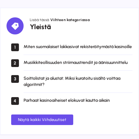
Lisää tässä
Viihteen kategoriassa
Yleistä
Yleistä
Miten suomalaiset lakkasivat rekisteröitymästä kasinoille
1
Musiikkiteollisuuden striimaustrendit ja äänisuunnittelu
2
Soittolistat ja alustat: Miksi kuratoitu sisältö voittaa
3
algoritmit?
Parhaat kasinoaiheiset elokuvat kautta aikain
4
Näytä kaikki Viihdeuutiset