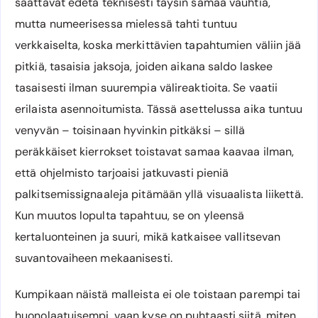
saattavat edetä teknisesti täysin samaa vauhtia,
mutta numeerisessa mielessä tahti tuntuu
verkkaiselta, koska merkittävien tapahtumien väliin jää
pitkiä, tasaisia jaksoja, joiden aikana saldo laskee
tasaisesti ilman suurempia välireaktioita. Se vaatii
erilaista asennoitumista. Tässä asettelussa aika tuntuu
venyvän – toisinaan hyvinkin pitkäksi – sillä
peräkkäiset kierrokset toistavat samaa kaavaa ilman,
että ohjelmisto tarjoaisi jatkuvasti pieniä
palkitsemissignaaleja pitämään yllä visuaalista liikettä.
Kun muutos lopulta tapahtuu, se on yleensä
kertaluonteinen ja suuri, mikä katkaisee vallitsevan
suvantovaiheen mekaanisesti.
Kumpikaan näistä malleista ei ole toistaan parempi tai
huonolaatuisempi, vaan kyse on puhtaasti siitä, miten