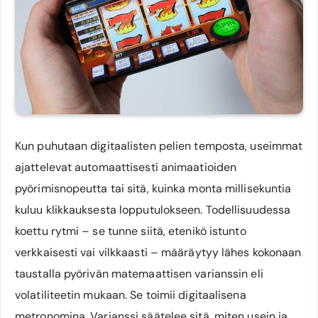
Kun puhutaan digitaalisten pelien temposta, useimmat
ajattelevat automaattisesti animaatioiden
pyörimisnopeutta tai sitä, kuinka monta millisekuntia
kuluu klikkauksesta lopputulokseen. Todellisuudessa
koettu rytmi – se tunne siitä, etenikö istunto
verkkaisesti vai vilkkaasti – määräytyy lähes kokonaan
taustalla pyörivän matemaattisen varianssin eli
volatiliteetin mukaan. Se toimii digitaalisena
metronomina. Varianssi säätelee sitä, miten usein ja