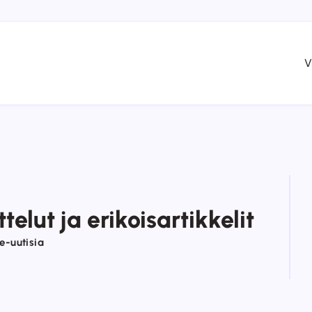
V
telut ja erikoisartikkelit
de-uutisia