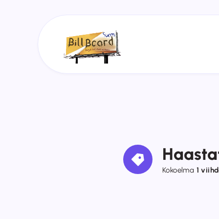
Haastat
Kokoelma
1 viih