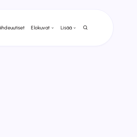
iihdeuutiset
Elokuvat
Lisää