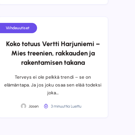
Viihdeuutiset
Koko totuus Vertti Harjuniemi –
Mies treenien, rakkauden ja
rakentamisen takana
Terveys ei ole pelkkä trendi – se on
elämäntapa. Ja jos joku osaa sen elää todeksi
joka…
Jasen
3 minuuttia Luettu