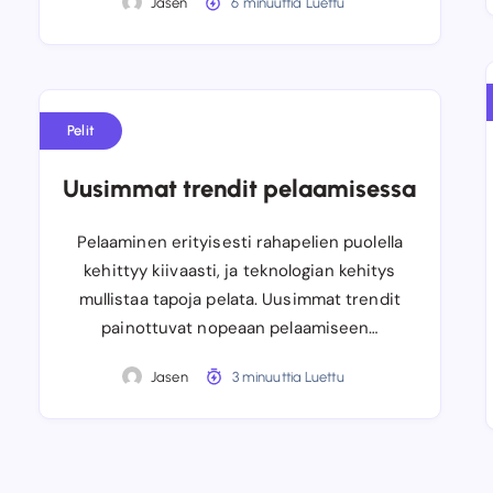
Jasen
6 minuuttia Luettu
Pelit
Uusimmat trendit pelaamisessa
Pelaaminen erityisesti rahapelien puolella
kehittyy kiivaasti, ja teknologian kehitys
mullistaa tapoja pelata. Uusimmat trendit
painottuvat nopeaan pelaamiseen…
Jasen
3 minuuttia Luettu