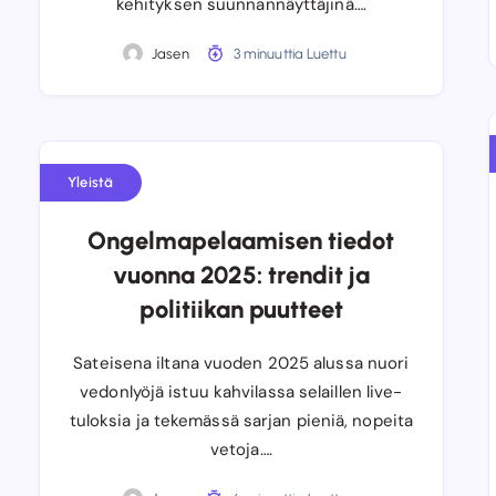
kehityksen suunnannäyttäjinä….
Jasen
3 minuuttia Luettu
Yleistä
Ongelmapelaamisen tiedot
vuonna 2025: trendit ja
politiikan puutteet
Sateisena iltana vuoden 2025 alussa nuori
vedonlyöjä istuu kahvilassa selaillen live-
tuloksia ja tekemässä sarjan pieniä, nopeita
vetoja….