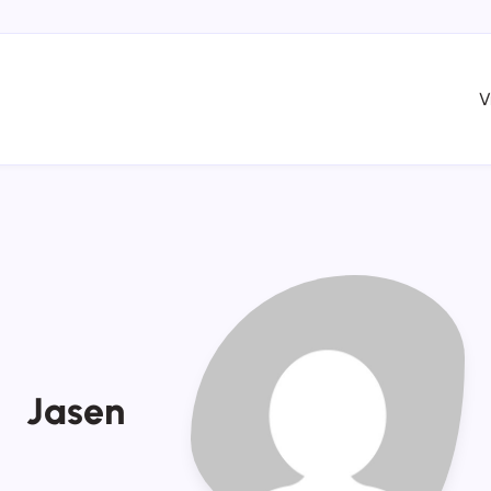
V
Jasen