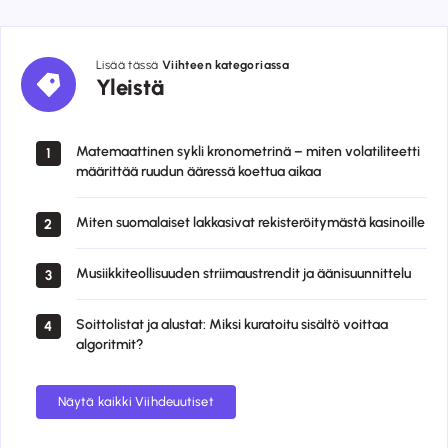
Lisää tässä
Viihteen kategoriassa
Yleistä
Yleistä
Matemaattinen sykli kronometrinä – miten volatiliteetti
1
määrittää ruudun ääressä koettua aikaa
Miten suomalaiset lakkasivat rekisteröitymästä kasinoille
2
Musiikkiteollisuuden striimaustrendit ja äänisuunnittelu
3
Soittolistat ja alustat: Miksi kuratoitu sisältö voittaa
4
algoritmit?
Näytä kaikki Viihdeuutiset