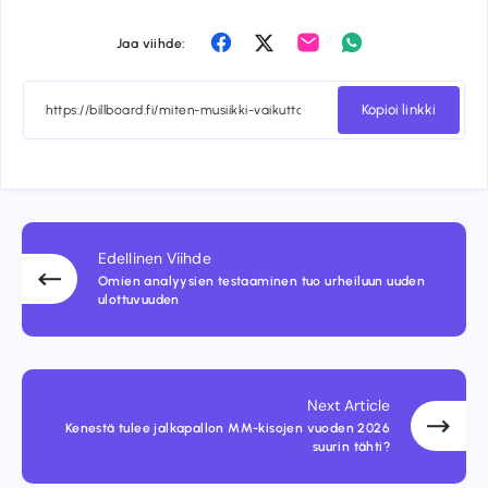
Share
Share
Share
Share
Jaa viihde:
on
on
on
on
Facebook
Twitter
Email
Whatsapp
Kopioi linkki
Edellinen Viihde
Omien analyysien testaaminen tuo urheiluun uuden
ulottuvuuden
Next Article
Kenestä tulee jalkapallon MM-kisojen vuoden 2026
suurin tähti?