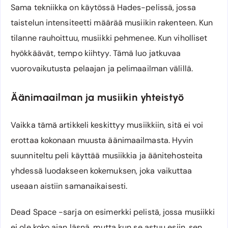
Sama tekniikka on käytössä Hades-pelissä, jossa
taistelun intensiteetti määrää musiikin rakenteen. Kun
tilanne rauhoittuu, musiikki pehmenee. Kun viholliset
hyökkäävät, tempo kiihtyy. Tämä luo jatkuvaa
vuorovaikutusta pelaajan ja pelimaailman välillä.
Äänimaailman ja musiikin yhteistyö
Vaikka tämä artikkeli keskittyy musiikkiin, sitä ei voi
erottaa kokonaan muusta äänimaailmasta. Hyvin
suunniteltu peli käyttää musiikkia ja äänitehosteita
yhdessä luodakseen kokemuksen, joka vaikuttaa
useaan aistiin samanaikaisesti.
Dead Space -sarja on esimerkki pelistä, jossa musiikki
ei ole koko ajan läsnä, mutta kun se astuu esiin, sen