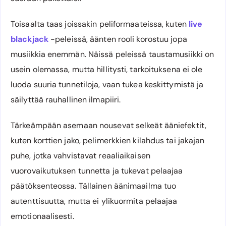
Toisaalta taas joissakin peliformaateissa, kuten
live
blackjack
-peleissä, äänten rooli korostuu jopa
musiikkia enemmän. Näissä peleissä taustamusiikki on
usein olemassa, mutta hillitysti, tarkoituksena ei ole
luoda suuria tunnetiloja, vaan tukea keskittymistä ja
säilyttää rauhallinen ilmapiiri.
Tärkeämpään asemaan nousevat selkeät ääniefektit,
kuten korttien jako, pelimerkkien kilahdus tai jakajan
puhe, jotka vahvistavat reaaliaikaisen
vuorovaikutuksen tunnetta ja tukevat pelaajaa
päätöksenteossa. Tällainen äänimaailma tuo
autenttisuutta, mutta ei ylikuormita pelaajaa
emotionaalisesti.