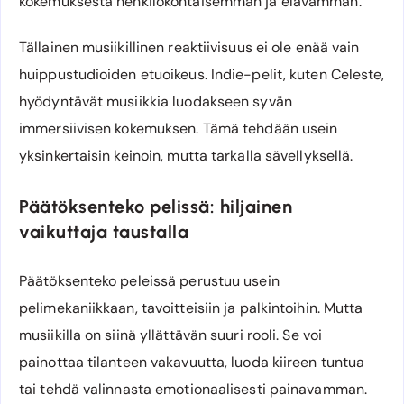
kokemuksesta henkilökohtaisemman ja elävämmän.
Tällainen musiikillinen reaktiivisuus ei ole enää vain
huippustudioiden etuoikeus. Indie-pelit, kuten Celeste,
hyödyntävät musiikkia luodakseen syvän
immersiivisen kokemuksen. Tämä tehdään usein
yksinkertaisin keinoin, mutta tarkalla sävellyksellä.
Päätöksenteko pelissä: hiljainen
vaikuttaja taustalla
Päätöksenteko peleissä perustuu usein
pelimekaniikkaan, tavoitteisiin ja palkintoihin. Mutta
musiikilla on siinä yllättävän suuri rooli. Se voi
painottaa tilanteen vakavuutta, luoda kiireen tuntua
tai tehdä valinnasta emotionaalisesti painavamman.