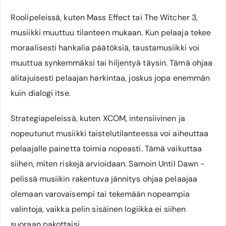
Roolipeleissä, kuten Mass Effect tai The Witcher 3,
musiikki muuttuu tilanteen mukaan. Kun pelaaja tekee
moraalisesti hankalia päätöksiä, taustamusiikki voi
muuttua synkemmäksi tai hiljentyä täysin. Tämä ohjaa
alitajuisesti pelaajan harkintaa, joskus jopa enemmän
kuin dialogi itse.
Strategiapeleissä, kuten XCOM, intensiivinen ja
nopeutunut musiikki taistelutilanteessa voi aiheuttaa
pelaajalle painetta toimia nopeasti. Tämä vaikuttaa
siihen, miten riskejä arvioidaan. Samoin Until Dawn -
pelissä musiikin rakentuva jännitys ohjaa pelaajaa
olemaan varovaisempi tai tekemään nopeampia
valintoja, vaikka pelin sisäinen logiikka ei siihen
suoraan pakottaisi.