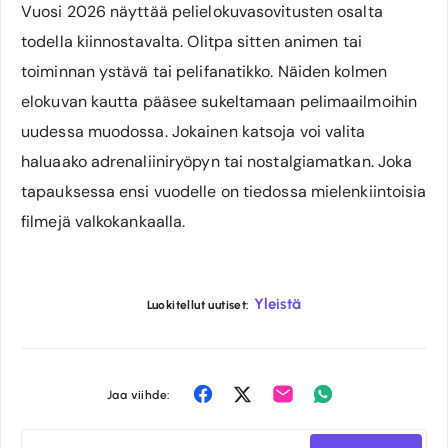
Vuosi 2026 näyttää pelielokuvasovitusten osalta
todella kiinnostavalta. Olitpa sitten animen tai
toiminnan ystävä tai pelifanatikko. Näiden kolmen
elokuvan kautta pääsee sukeltamaan pelimaailmoihin
uudessa muodossa. Jokainen katsoja voi valita
haluaako adrenaliiniryöpyn tai nostalgiamatkan. Joka
tapauksessa ensi vuodelle on tiedossa mielenkiintoisia
filmejä valkokankaalla.
Yleistä
Luokitellut uutiset:
Share
Share
Share
Share
Jaa viihde:
on
on
on
on