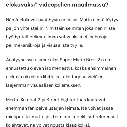
elokuvaksi” videopelien maailmassa?
Nämä elokuvat ovat hyvin erilaisia. Mutta niistä löytyy
paljon yhteistäkin. Nimittäin se miten jokainen niistä
hyödyntää pelimaailman vahvuuksia eli hahmoja,
pelimekaniikkoja ja visuaalista tyyliä.
Analyyseissä esimerkiksi Super Mario Bros. 2:n on
ennustettu olevan iso menestys, koska ensimmäinen
elokuva oli miljardihitti, ja jatko tarjoaa vieläkin
laajemman visuaalisen kokemuksen.
Mortal Kombat 2 ja Street Fighter taas kantavat
enemmän fanipalvelusarjan leimaa. Ne voivat jakaa
mielipiteitä, mutta jos toiminta ja pelilliset referenssit
kolahtavat, ne voivat nousta klassikoiksi.