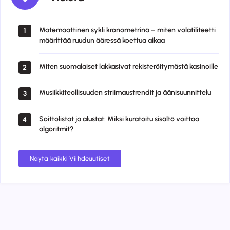
Matemaattinen sykli kronometrinä – miten volatiliteetti
1
määrittää ruudun ääressä koettua aikaa
Miten suomalaiset lakkasivat rekisteröitymästä kasinoille
2
Musiikkiteollisuuden striimaustrendit ja äänisuunnittelu
3
Soittolistat ja alustat: Miksi kuratoitu sisältö voittaa
4
algoritmit?
Näytä kaikki Viihdeuutiset