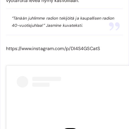
vyötäröltä leveä hymy kasvoillaan.
“Tänään juhlimme radion tekijöitä ja kaupallisen radion
40-vuotisjuhlaa!” Jasmine kuvateksti.
https://www.instagram.com/p/DI4S4GSCatS