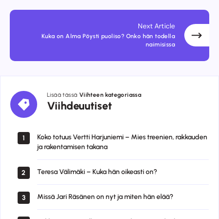
Next Article
Kuka on Alma Pöysti puoliso? Onko hän todella
naimisissa
Lisää tässä
Viihteen kategoriassa
Viihdeuutiset
Viihdeuutiset
Koko totuus Vertti Harjuniemi – Mies treenien, rakkauden
1
ja rakentamisen takana
Teresa Välimäki – Kuka hän oikeasti on?
2
Missä Jari Räsänen on nyt ja miten hän elää?
3