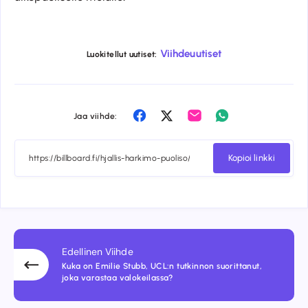
Viihdeuutiset
Luokitellut uutiset:
Share
Share
Share
Share
Jaa viihde:
on
on
on
on
Facebook
Twitter
Email
Whatsapp
Kopioi linkki
Edellinen Viihde
Kuka on Emilie Stubb, UCL:n tutkinnon suorittanut,
joka varastaa valokeilassa?