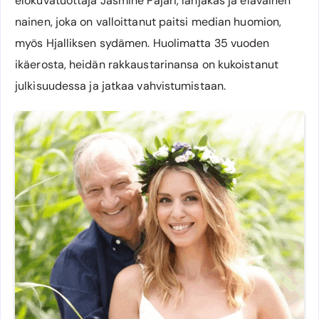
elokuvatuottaja Jasmine Pajari, lahjakas ja eläväinen
nainen, joka on valloittanut paitsi median huomion,
myös Hjalliksen sydämen. Huolimatta 35 vuoden
ikäerosta, heidän rakkaustarinansa on kukoistanut
julkisuudessa ja jatkaa vahvistumistaan.