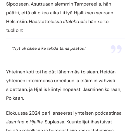
Sipooseen. Asuttuaan aiemmin Tampereella, hän
päätti, että oli oikea aika liittyä Hjalliksen seuraan
Helsinkiin. Haastattelussa
Iltalehdelle
hän kertoi
tuolloin:
“Nyt oli oikea aika tehdä tämä päätös.”
Yhteinen koti toi heidät lähemmäs toisiaan. Heidän
yhteinen intohimonsa urheiluun ja eläimiin vahvisti
sidettään, ja Hjallis kiintyi nopeasti Jasminen koiraan,
Poikaan.
Elokuussa 2024 pari lanseerasi yhteisen podcastinsa,
Jasmine x Hjallis
, Suplassa. Kuuntelijat ihastuivat
heidän rehellisiin ja humoristisiin keskusteluihinsa.