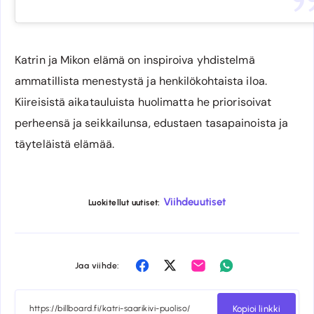
Katrin ja Mikon elämä on inspiroiva yhdistelmä
ammatillista menestystä ja henkilökohtaista iloa.
Kiireisistä aikatauluista huolimatta he priorisoivat
perheensä ja seikkailunsa, edustaen tasapainoista ja
täyteläistä elämää.
Viihdeuutiset
Luokitellut uutiset:
Share
Share
Share
Share
Jaa viihde:
on
on
on
on
Facebook
Twitter
Email
Whatsapp
Kopioi linkki