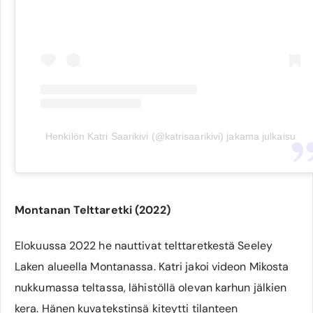
Henkilön Katri Saarikivi (@katrisaarikivi) jakama julkaisu
Montanan Telttaretki (2022)
Elokuussa 2022 he nauttivat telttaretkestä Seeley
Laken alueella Montanassa. Katri jakoi videon Mikosta
nukkumassa teltassa, lähistöllä olevan karhun jälkien
kera. Hänen kuvatekstinsä kiteytti tilanteen