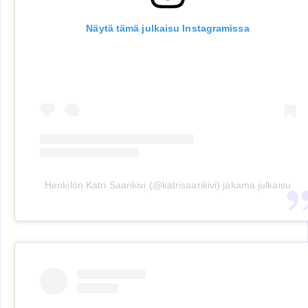
Näytä tämä julkaisu Instagramissa
Henkilön Katri Saarikivi (@katrisaarikivi) jakama julkaisu