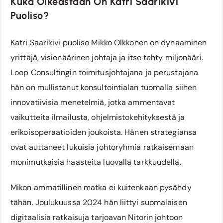
Kuka Oikeastaan On Katri Saarikivi
Puoliso?
Katri Saarikivi puoliso Mikko Olkkonen on dynaaminen
yrittäjä, visionäärinen johtaja ja itse tehty miljonääri.
Loop Consultingin toimitusjohtajana ja perustajana
hän on mullistanut konsultointialan tuomalla siihen
innovatiivisia menetelmiä, jotka ammentavat
vaikutteita ilmailusta, ohjelmistokehityksestä ja
erikoisoperaatioiden joukoista. Hänen strategiansa
ovat auttaneet lukuisia johtoryhmiä ratkaisemaan
monimutkaisia haasteita luovalla tarkkuudella.
Mikon ammatillinen matka ei kuitenkaan pysähdy
tähän. Joulukuussa 2024 hän liittyi suomalaisen
digitaalisia ratkaisuja tarjoavan Nitorin johtoon