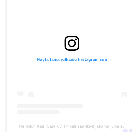
Näytä tämä julkaisu Instagramissa
Henkilön Katri Saarikivi (@katrisaarikivi) jakama julkaisu