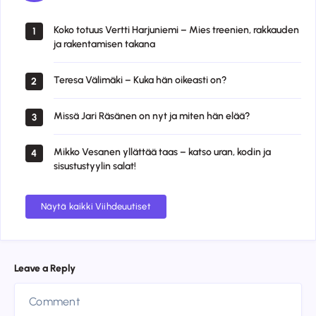
Koko totuus Vertti Harjuniemi – Mies treenien, rakkauden
1
ja rakentamisen takana
Teresa Välimäki – Kuka hän oikeasti on?
2
Missä Jari Räsänen on nyt ja miten hän elää?
3
Mikko Vesanen yllättää taas – katso uran, kodin ja
4
sisustustyylin salat!
Näytä kaikki Viihdeuutiset
Leave a Reply