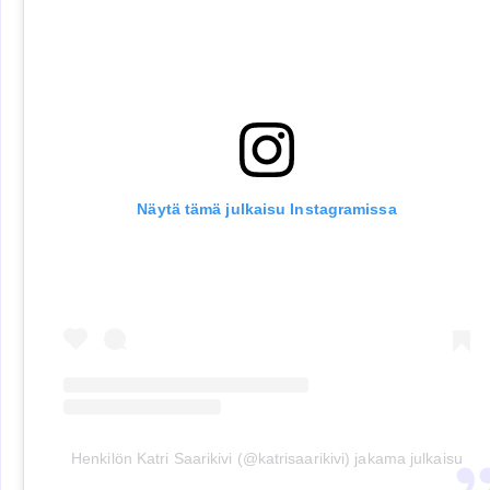
Näytä tämä julkaisu Instagramissa
Henkilön Katri Saarikivi (@katrisaarikivi) jakama julkaisu