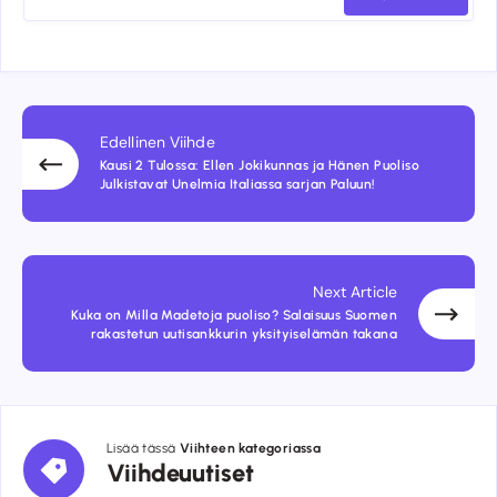
Edellinen Viihde
Kausi 2 Tulossa: Ellen Jokikunnas ja Hänen Puoliso
Julkistavat Unelmia Italiassa sarjan Paluun!
Next Article
Kuka on Milla Madetoja puoliso? Salaisuus Suomen
rakastetun uutisankkurin yksityiselämän takana
Lisää tässä
Viihteen kategoriassa
Viihdeuutiset
Viihdeuutiset