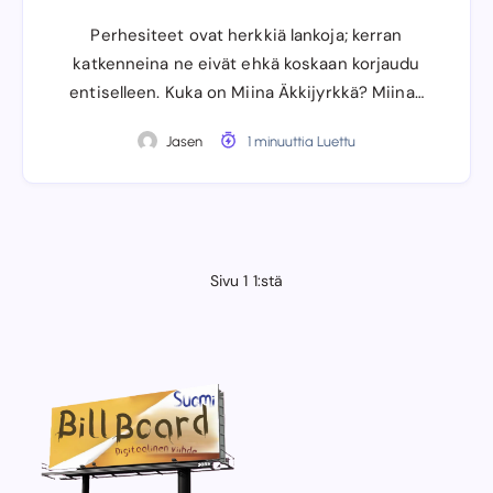
Perhesiteet ovat herkkiä lankoja; kerran
katkenneina ne eivät ehkä koskaan korjaudu
entiselleen. Kuka on Miina Äkkijyrkkä? Miina…
Jasen
1 minuuttia Luettu
Sivu 1 1:stä