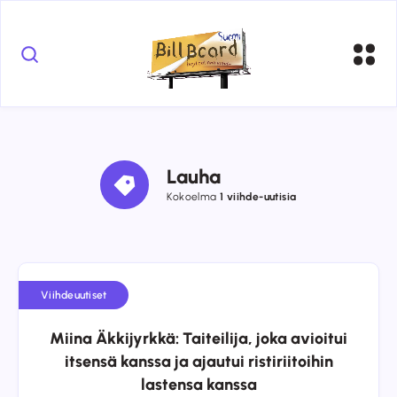
Lauha
Kokoelma
1 viihde-uutisia
Viihdeuutiset
Miina Äkkijyrkkä: Taiteilija, joka avioitui
itsensä kanssa ja ajautui ristiriitoihin
lastensa kanssa