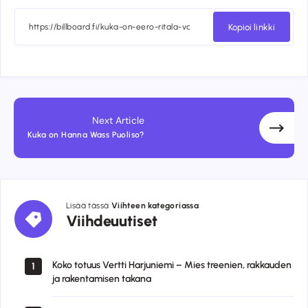
on
on
on
on
Facebook
Twitter
Email
Whatsapp
Kopioi linkki
Next Article
Kuka on Hanna Wass Puoliso?
Lisää tässä
Viihteen kategoriassa
Viihdeuutiset
Viihdeuutiset
Koko totuus Vertti Harjuniemi – Mies treenien, rakkauden
1
ja rakentamisen takana