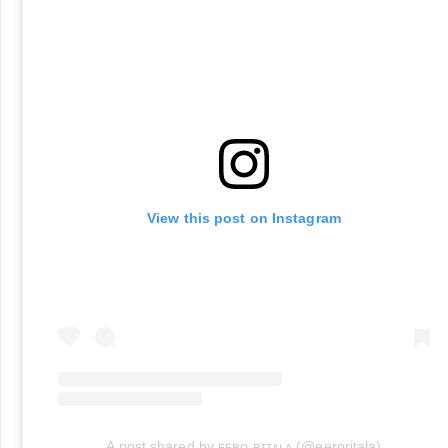
View this post on Instagram
A post shared by ᴇᴇʀᴏ ʀɪᴛᴀʟᴀ (@eeroritala)