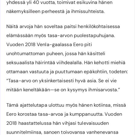
yhdessä yli 40 vuotta, toimivat esikuvina hänen
näkemyksilleen perheestä ja ihmissuhteista.
Näitä arvoja hän soveltaa paitsi henkilökohtaisessa
elämässään myös tasa-arvon puolestapuhujana.
Vuoden 2018 Venla-gaalassa Eero piti
unohtumattoman puheen, jossa hän käsitteli
seksuaalista häirintää viihdealalla. Hän kehotti miehiä
ottamaan vastuuta ja puuttumaan epäkohtiin, todeten:
“Tasa-arvo on yksinkertaisesti hyvä asia. Se ei vie
mitään keneltäkään—se on kysymys ihmisarvosta.”
Tämä ajattelutapa ulottuu myös hänen kotiinsa, missä
Eero korostaa tasa-arvoa ja kumppanuutta. Vuoden
2018 haastattelussa hän vihjasi tulevaisuuden
suunnitelmiinsa, sanoen toivovansa vanhenevansa