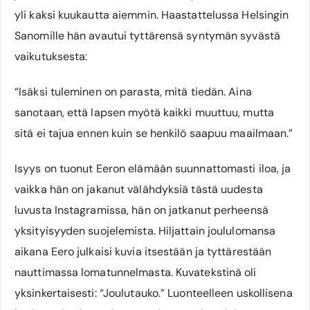
yli kaksi kuukautta aiemmin. Haastattelussa Helsingin
Sanomille hän avautui tyttärensä syntymän syvästä
vaikutuksesta:
“Isäksi tuleminen on parasta, mitä tiedän. Aina
sanotaan, että lapsen myötä kaikki muuttuu, mutta
sitä ei tajua ennen kuin se henkilö saapuu maailmaan.”
Isyys on tuonut Eeron elämään suunnattomasti iloa, ja
vaikka hän on jakanut välähdyksiä tästä uudesta
luvusta Instagramissa, hän on jatkanut perheensä
yksityisyyden suojelemista. Hiljattain joululomansa
aikana Eero julkaisi kuvia itsestään ja tyttärestään
nauttimassa lomatunnelmasta. Kuvatekstinä oli
yksinkertaisesti: “Joulutauko.” Luonteelleen uskollisena