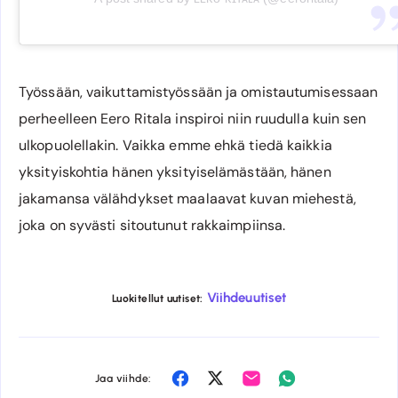
Työssään, vaikuttamistyössään ja omistautumisessaan
perheelleen Eero Ritala inspiroi niin ruudulla kuin sen
ulkopuolellakin. Vaikka emme ehkä tiedä kaikkia
yksityiskohtia hänen yksityiselämästään, hänen
jakamansa välähdykset maalaavat kuvan miehestä,
joka on syvästi sitoutunut rakkaimpiinsa.
Viihdeuutiset
Luokitellut uutiset:
Share
Share
Share
Share
Jaa viihde: