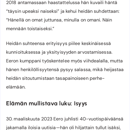
2018 antamassaan haastattelussa hän kuvaili häntä
“täysin upeaksi naiseksi” ja kehui heidän suhdettaan:
“Hänellä on omat juttunsa, minulla on omani. Näin
mennään toistaiseksi.”
Heidän suhteensa erityisyys piilee keskinäisessä
kunnioituksessa ja yksityisyyden arvostamisessa.
Eeron kumppani työskentelee myös viihdealalla, mutta
hänen henkilöllisyytensä pysyy salassa, mikä heijastaa
heidän sitoutumistaan tasapainoiseen perhe-
elämään.
Elämän mullistava luku: Isyys
30. maaliskuuta 2023 Eero juhlisti 40-vuotispäiväänsä
jakamalla iloisia uutisia—hän oli hiljattain tullut isäksi,