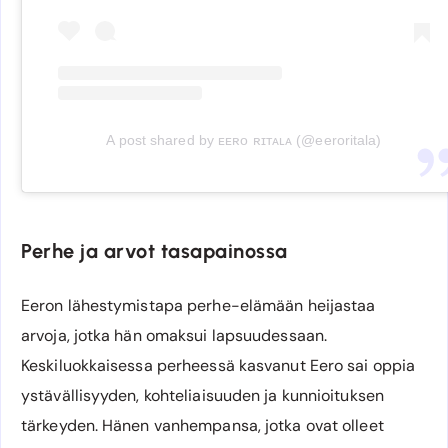
A post shared by ᴇᴇʀᴏ ʀɪᴛᴀʟᴀ (@eeroritala)
Perhe ja arvot tasapainossa
Eeron lähestymistapa perhe-elämään heijastaa
arvoja, jotka hän omaksui lapsuudessaan.
Keskiluokkaisessa perheessä kasvanut Eero sai oppia
ystävällisyyden, kohteliaisuuden ja kunnioituksen
tärkeyden. Hänen vanhempansa, jotka ovat olleet