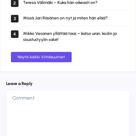
Teresa Välimäki – Kuka hän oikeasti on?
2
Missä Jari Räsänen on nyt ja miten hän elää?
3
Mikko Vesanen yllättää taas – katso uran, kodin ja
4
sisustustyylin salat!
Näytä kaikki Viihdeuutiset
Leave a Reply