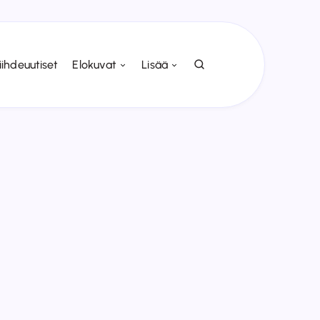
iihdeuutiset
Elokuvat
Lisää