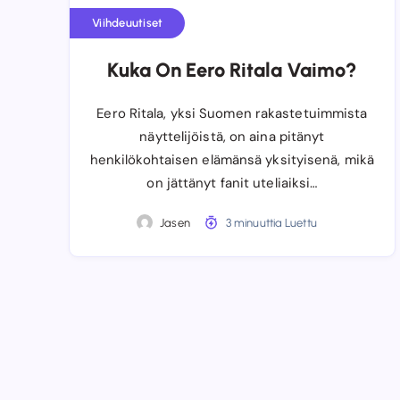
Viihdeuutiset
Kuka On Eero Ritala Vaimo?
Eero Ritala, yksi Suomen rakastetuimmista
näyttelijöistä, on aina pitänyt
henkilökohtaisen elämänsä yksityisenä, mikä
on jättänyt fanit uteliaiksi…
Jasen
3 minuuttia Luettu